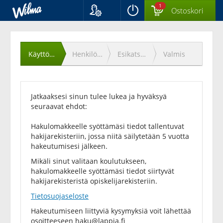
1
Ostoskori
Kieli
Käyttöehtojen
Suomi
Svenska
hyväksyminen
Käyttöehdot
Henkilötiedot
Esikatselu
Valmis
English
Jatkaaksesi sinun tulee lukea ja hyväksyä
seuraavat ehdot:
Hakulomakkeelle syöttämäsi tiedot tallentuvat
hakijarekisteriin, jossa niitä säilytetään 5 vuotta
hakeutumisesi jälkeen.
Mikäli sinut valitaan koulutukseen,
hakulomakkeelle syöttämäsi tiedot siirtyvät
hakijarekisteristä opiskelijarekisteriin.
Tietosuojaseloste
Hakeutumiseen liittyviä kysymyksiä voit lähettää
osoitteeseen
haku@lappia.fi