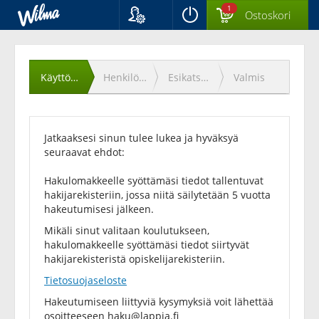
1
Ostoskori
Kieli
Käyttöehtojen
Suomi
Svenska
hyväksyminen
Käyttöehdot
Henkilötiedot
Esikatselu
Valmis
English
Jatkaaksesi sinun tulee lukea ja hyväksyä
seuraavat ehdot:
Hakulomakkeelle syöttämäsi tiedot tallentuvat
hakijarekisteriin, jossa niitä säilytetään 5 vuotta
hakeutumisesi jälkeen.
Mikäli sinut valitaan koulutukseen,
hakulomakkeelle syöttämäsi tiedot siirtyvät
hakijarekisteristä opiskelijarekisteriin.
Tietosuojaseloste
Hakeutumiseen liittyviä kysymyksiä voit lähettää
osoitteeseen
haku@lappia.fi