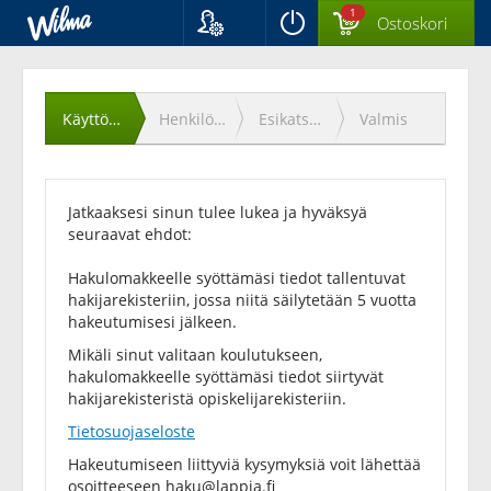
1
Ostoskori
Kieli
Käyttöehtojen
Suomi
Svenska
hyväksyminen
Käyttöehdot
Henkilötiedot
Esikatselu
Valmis
English
Jatkaaksesi sinun tulee lukea ja hyväksyä
seuraavat ehdot:
Hakulomakkeelle syöttämäsi tiedot tallentuvat
hakijarekisteriin, jossa niitä säilytetään 5 vuotta
hakeutumisesi jälkeen.
Mikäli sinut valitaan koulutukseen,
hakulomakkeelle syöttämäsi tiedot siirtyvät
hakijarekisteristä opiskelijarekisteriin.
Tietosuojaseloste
Hakeutumiseen liittyviä kysymyksiä voit lähettää
osoitteeseen
haku@lappia.fi