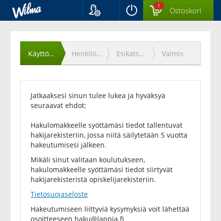
1
Ostoskori
Kieli
Käyttöehtojen
Suomi
Svenska
hyväksyminen
Käyttöehdot
Henkilötiedot
Esikatselu
Valmis
English
Jatkaaksesi sinun tulee lukea ja hyväksyä
seuraavat ehdot:
Hakulomakkeelle syöttämäsi tiedot tallentuvat
hakijarekisteriin, jossa niitä säilytetään 5 vuotta
hakeutumisesi jälkeen.
Mikäli sinut valitaan koulutukseen,
hakulomakkeelle syöttämäsi tiedot siirtyvät
hakijarekisteristä opiskelijarekisteriin.
Tietosuojaseloste
Hakeutumiseen liittyviä kysymyksiä voit lähettää
osoitteeseen
haku@lappia.fi