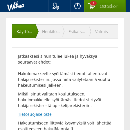
1
Ostoskori
Kieli
Käyttöehtojen
Suomi
Svenska
hyväksyminen
Käyttöehdot
Henkilötiedot
Esikatselu
Valmis
English
Jatkaaksesi sinun tulee lukea ja hyväksyä
seuraavat ehdot:
Hakulomakkeelle syöttämäsi tiedot tallentuvat
hakijarekisteriin, jossa niitä säilytetään 5 vuotta
hakeutumisesi jälkeen.
Mikäli sinut valitaan koulutukseen,
hakulomakkeelle syöttämäsi tiedot siirtyvät
hakijarekisteristä opiskelijarekisteriin.
Tietosuojaseloste
Hakeutumiseen liittyviä kysymyksiä voit lähettää
osoitteeseen
haku@lappia.fi